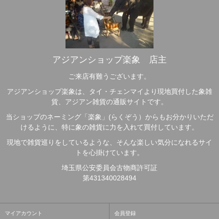
アジアンショップ楽象 店主
ご来店有難うございます。
アジアンショップ楽象は、タイ・チェンマイより現地買付した象雑
貨、アジアン雑貨の通販サイトです。
当ショップのネーミング「楽象」(らくぞう）からもお分かりいただ
けるように、特に象の雑貨に力を入れて買付しています。
現地で雑貨巡りをしているような、そんな楽しい気分になれるサイ
トを心掛けています。
埼玉県公安委員会古物商許可証
第431340028494
マイアカウント
会員登録