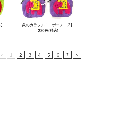
3】
象のカラフルミニポーチ 【2】
220円(税込)
<
1
2
3
4
5
6
7
>