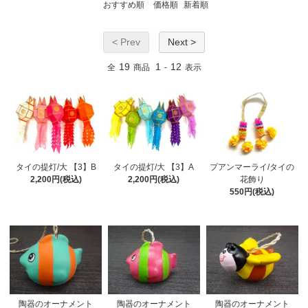
おすすめ順
価格順
新着順
< Prev
Next >
19
1
12
全
商品
-
表示
タイの提灯/大 【3】B
タイの提灯/大 【3】A
プアンマーライ/タイの
2,200円(税込)
2,200円(税込)
花飾り
550円(税込)
陶器のオーナメント
陶器のオーナメント
陶器のオーナメント