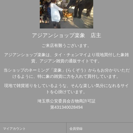
アジアンショップ楽象 店主
ご来店有難うございます。
アジアンショップ楽象は、タイ・チェンマイより現地買付した象雑
貨、アジアン雑貨の通販サイトです。
当ショップのネーミング「楽象」(らくぞう）からもお分かりいただ
けるように、特に象の雑貨に力を入れて買付しています。
現地で雑貨巡りをしているような、そんな楽しい気分になれるサイ
トを心掛けています。
埼玉県公安委員会古物商許可証
第431340028494
マイアカウント
会員登録