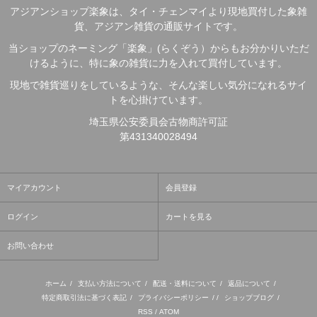
アジアンショップ楽象は、タイ・チェンマイより現地買付した象雑
貨、アジアン雑貨の通販サイトです。
当ショップのネーミング「楽象」(らくぞう）からもお分かりいただ
けるように、特に象の雑貨に力を入れて買付しています。
現地で雑貨巡りをしているような、そんな楽しい気分になれるサイ
トを心掛けています。
埼玉県公安委員会古物商許可証
第431340028494
マイアカウント
会員登録
ログイン
カートを見る
お問い合わせ
ホーム
/
支払い方法について
/
配送・送料について
/
返品について
/
特定商取引法に基づく表記
/
プライバシーポリシー
/ /
ショップブログ
/
RSS
/
ATOM