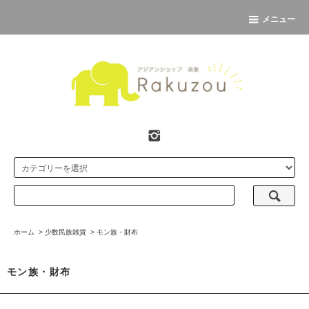
メニュー
ホーム
>
少数民族雑貨
>
モン族・財布
モン族・財布