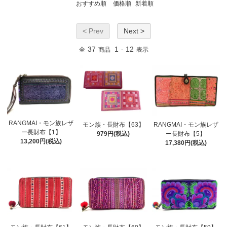
おすすめ順
価格順
新着順
< Prev
Next >
37
1
12
全
商品
-
表示
RANGMAI・モン族レザ
モン族・長財布【63】
RANGMAI・モン族レザ
ー長財布【1】
979円(税込)
ー長財布【5】
13,200円(税込)
17,380円(税込)