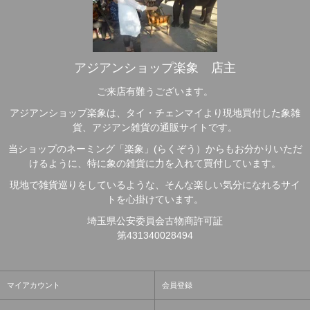
アジアンショップ楽象 店主
ご来店有難うございます。
アジアンショップ楽象は、タイ・チェンマイより現地買付した象雑
貨、アジアン雑貨の通販サイトです。
当ショップのネーミング「楽象」(らくぞう）からもお分かりいただ
けるように、特に象の雑貨に力を入れて買付しています。
現地で雑貨巡りをしているような、そんな楽しい気分になれるサイ
トを心掛けています。
埼玉県公安委員会古物商許可証
第431340028494
マイアカウント
会員登録