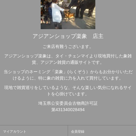
アジアンショップ楽象 店主
ご来店有難うございます。
アジアンショップ楽象は、タイ・チェンマイより現地買付した象雑
貨、アジアン雑貨の通販サイトです。
当ショップのネーミング「楽象」(らくぞう）からもお分かりいただ
けるように、特に象の雑貨に力を入れて買付しています。
現地で雑貨巡りをしているような、そんな楽しい気分になれるサイ
トを心掛けています。
埼玉県公安委員会古物商許可証
第431340028494
マイアカウント
会員登録