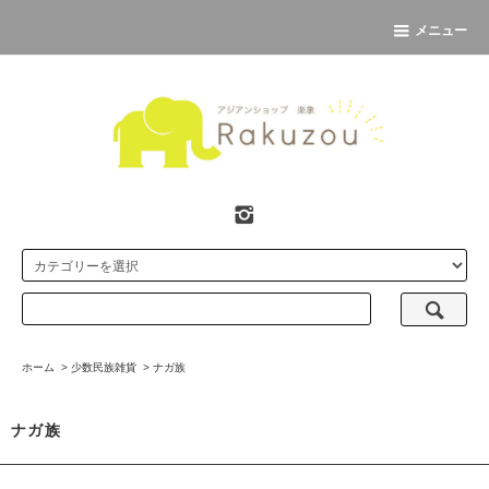
メニュー
ホーム
>
少数民族雑貨
>
ナガ族
ナガ族