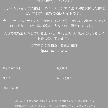
ご来店有難うございます。
アジアンショップ楽象は、タイ・チェンマイより現地買付した象雑
貨、アジアン雑貨の通販サイトです。
当ショップのネーミング「楽象」(らくぞう）からもお分かりいただ
けるように、特に象の雑貨に力を入れて買付しています。
現地で雑貨巡りをしているような、そんな楽しい気分になれるサイ
トを心掛けています。
埼玉県公安委員会古物商許可証
第431340028494
マイアカウント
会員登録
ログイン
カートを見る
お問い合わせ
ホーム
/
支払い方法について
/
配送・送料について
/
返品について
/
特定商取引法に基づく表記
/
プライバシーポリシー
/ /
ショップブログ
/