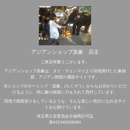
アジアンショップ楽象 店主
ご来店有難うございます。
アジアンショップ楽象は、タイ・チェンマイより現地買付した象雑
貨、アジアン雑貨の通販サイトです。
当ショップのネーミング「楽象」(らくぞう）からもお分かりいただ
けるように、特に象の雑貨に力を入れて買付しています。
現地で雑貨巡りをしているような、そんな楽しい気分になれるサイ
トを心掛けています。
埼玉県公安委員会古物商許可証
第431340028494