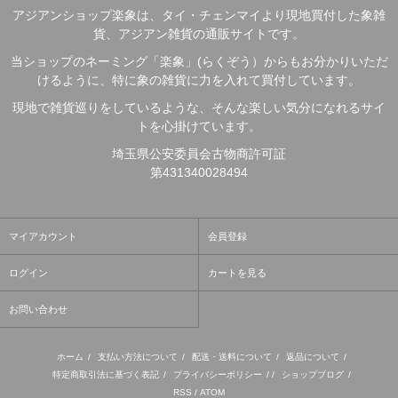
アジアンショップ楽象は、タイ・チェンマイより現地買付した象雑
貨、アジアン雑貨の通販サイトです。
当ショップのネーミング「楽象」(らくぞう）からもお分かりいただ
けるように、特に象の雑貨に力を入れて買付しています。
現地で雑貨巡りをしているような、そんな楽しい気分になれるサイ
トを心掛けています。
埼玉県公安委員会古物商許可証
第431340028494
マイアカウント
会員登録
ログイン
カートを見る
お問い合わせ
ホーム
/
支払い方法について
/
配送・送料について
/
返品について
/
特定商取引法に基づく表記
/
プライバシーポリシー
/ /
ショップブログ
/
RSS
/
ATOM