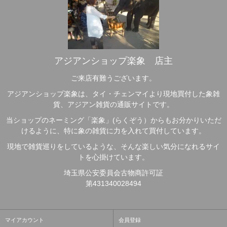
アジアンショップ楽象 店主
ご来店有難うございます。
アジアンショップ楽象は、タイ・チェンマイより現地買付した象雑
貨、アジアン雑貨の通販サイトです。
当ショップのネーミング「楽象」(らくぞう）からもお分かりいただ
けるように、特に象の雑貨に力を入れて買付しています。
現地で雑貨巡りをしているような、そんな楽しい気分になれるサイ
トを心掛けています。
埼玉県公安委員会古物商許可証
第431340028494
マイアカウント
会員登録