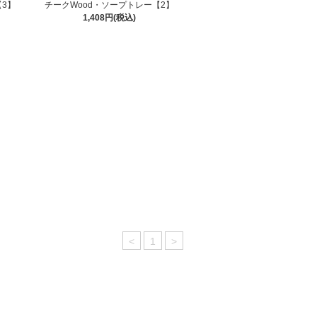
【3】
チークWood・ソープトレー【2】
1,408円(税込)
<
1
>