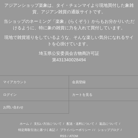
アジアンショップ楽象は、タイ・チェンマイより現地買付した象雑
貨、アジアン雑貨の通販サイトです。
当ショップのネーミング「楽象」(らくぞう）からもお分かりいただ
けるように、特に象の雑貨に力を入れて買付しています。
現地で雑貨巡りをしているような、そんな楽しい気分になれるサイ
トを心掛けています。
埼玉県公安委員会古物商許可証
第431340028494
マイアカウント
会員登録
ログイン
カートを見る
お問い合わせ
ホーム
/
支払い方法について
/
配送・送料について
/
返品について
/
特定商取引法に基づく表記
/
プライバシーポリシー
/ /
ショップブログ
/
RSS
/
ATOM