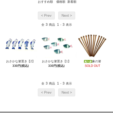
おすすめ順
価格順
新着順
< Prev
Next >
3
1
3
全
商品
-
表示
おさかな箸置き【2】
おさかな箸置き【1】
象の箸
330円(税込)
330円(税込)
SOLD OUT
3
1
3
全
商品
-
表示
< Prev
Next >