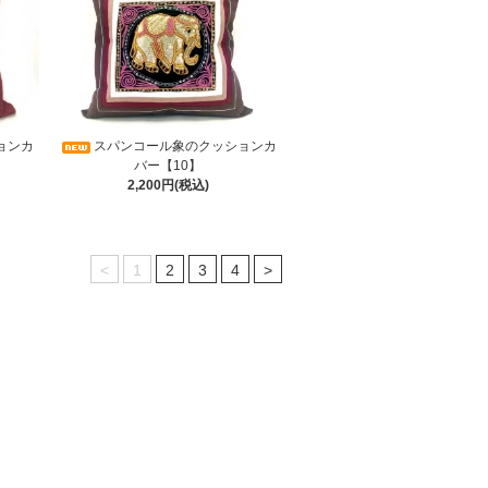
ョンカ
スパンコール象のクッションカ
バー【10】
2,200円(税込)
<
1
2
3
4
>