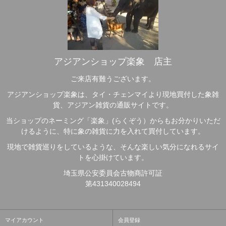
アジアンショップ楽象 店主
ご来店有難うございます。
アジアンショップ楽象は、タイ・チェンマイより現地買付した象雑
貨、アジアン雑貨の通販サイトです。
当ショップのネーミング「楽象」(らくぞう）からもお分かりいただ
けるように、特に象の雑貨に力を入れて買付しています。
現地で雑貨巡りをしているような、そんな楽しい気分になれるサイ
トを心掛けています。
埼玉県公安委員会古物商許可証
第431340028494
マイアカウント
会員登録