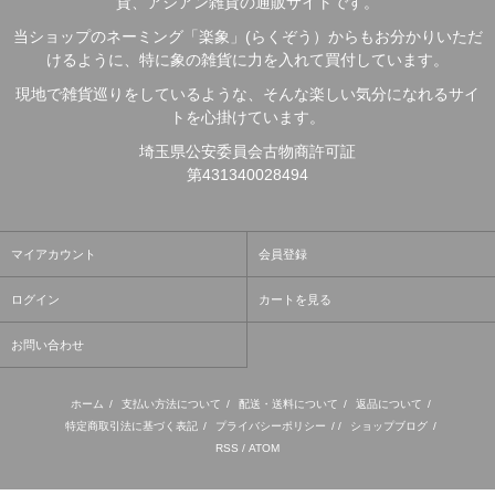
貨、アジアン雑貨の通販サイトです。
当ショップのネーミング「楽象」(らくぞう）からもお分かりいただ
けるように、特に象の雑貨に力を入れて買付しています。
現地で雑貨巡りをしているような、そんな楽しい気分になれるサイ
トを心掛けています。
埼玉県公安委員会古物商許可証
第431340028494
マイアカウント
会員登録
ログイン
カートを見る
お問い合わせ
ホーム
/
支払い方法について
/
配送・送料について
/
返品について
/
特定商取引法に基づく表記
/
プライバシーポリシー
/ /
ショップブログ
/
RSS
/
ATOM