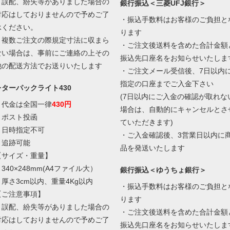
・誤配、紛失等がありました場合の
銀行振込＜三菱UFJ銀行＞
対応はしておりませんので予めご了
・振込手数料はお客様のご負担と
承ください。
ります
・複数ご注文の際規定寸法に収まら
・ご注文後送料を含めた合計金額
ない場合は、事前にご連絡の上その
振込先口座名をお知らせいたしま
他の配送方法でお送りいたします
・ご注文メール受信後、7日以内
指定の口座までご入金下さい
レターパックライト430
(7日以内にご入金の確認が取れな
・代金は全国一律
430円
場合は、自動的にキャンセルとさ
・ポスト投函
ていただきます)
・日時指定不可
・ご入金確認後、3営業日以内に
・追跡可能
品を発送いたします
【サイズ・重量】
340×248mm(A4ファイル大）
銀行振込＜ゆうちょ銀行＞
・厚さ3cm以内、重量4Kg以内
・振込手数料はお客様のご負担と
【ご注意事項】
ります
・誤配、紛失等がありました場合の
・ご注文後送料を含めた合計金額
対応はしておりませんので予めご了
振込先口座名をお知らせいたしま