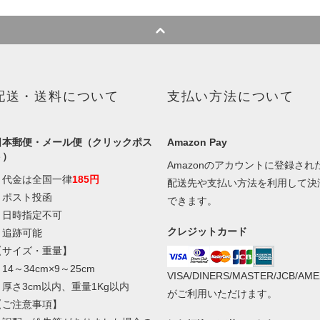
配送・送料について
支払い方法について
日本郵便・メール便（クリックポス
Amazon Pay
ト）
Amazonのアカウントに登録され
・代金は全国一律
185円
配送先や支払い方法を利用して決
・ポスト投函
できます。
・日時指定不可
クレジットカード
・追跡可能
【サイズ・重量】
14～34cm×9～25cm
VISA/DINERS/MASTER/JCB/AME
・厚さ3cm以内、重量1Kg以内
がご利用いただけます。
【ご注意事項】