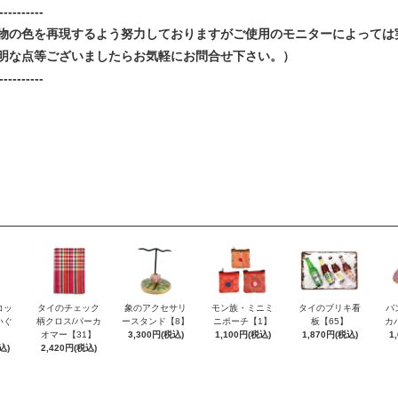
----------
物の色を再現するよう努力しておりますがご使用のモニターによっては
明な点等ございましたらお気軽にお問合せ下さい。）
----------
コッ
タイのチェック
象のアクセサリ
モン族・ミニミ
タイのブリキ看
バ
いぐ
柄クロス/パーカ
ースタンド【8】
ニポーチ【1】
板【65】
カ
】
オマー【31】
3,300円(税込)
1,100円(税込)
1,870円(税込)
1
込)
2,420円(税込)