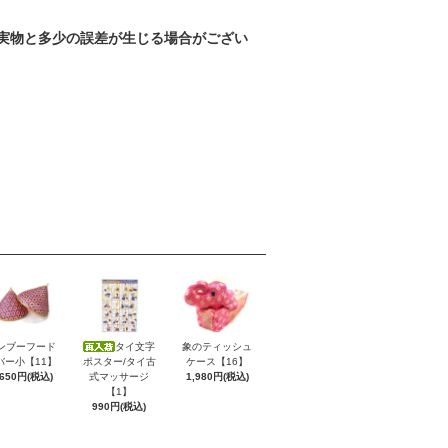
実物と多少の誤差が生じる場合がござい
ンブーフード
タイ文字
象のティッシュ
バー小【11】
ポスター/タイ古
ケース【16】
,650円(税込)
式マッサージ
1,980円(税込)
【1】
990円(税込)