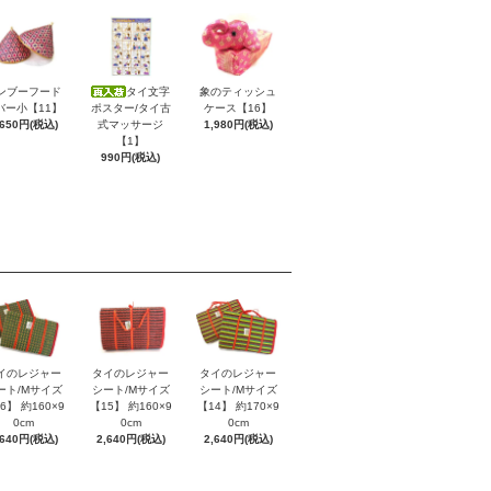
ンブーフード
タイ文字
象のティッシュ
バー小【11】
ポスター/タイ古
ケース【16】
,650円(税込)
式マッサージ
1,980円(税込)
【1】
990円(税込)
イのレジャー
タイのレジャー
タイのレジャー
ート/Mサイズ
シート/Mサイズ
シート/Mサイズ
6】 約160×9
【15】 約160×9
【14】 約170×9
0cm
0cm
0cm
,640円(税込)
2,640円(税込)
2,640円(税込)