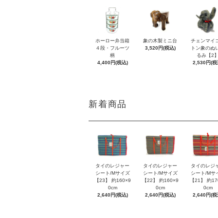
ホーロー弁当箱
象の木製ミニ台
チェンマイ
４段・フルーツ
3,520円(税込)
トン象のぬ
柄
るみ【2
4,400円(税込)
2,530円(税
新着商品
タイのレジャー
タイのレジャー
タイのレジ
シート/Mサイズ
シート/Mサイズ
シート/Mサ
【23】 約160×9
【22】 約160×9
【21】 約17
0cm
0cm
0cm
2,640円(税込)
2,640円(税込)
2,640円(税