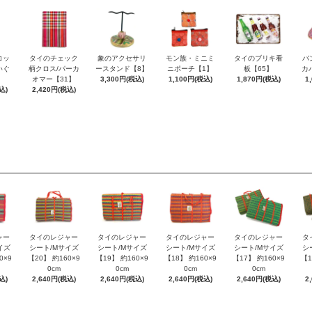
コッ
タイのチェック
象のアクセサリ
モン族・ミニミ
タイのブリキ看
バ
いぐ
柄クロス/パーカ
ースタンド【8】
ニポーチ【1】
板【65】
カ
】
オマー【31】
3,300円(税込)
1,100円(税込)
1,870円(税込)
1
込)
2,420円(税込)
ャー
タイのレジャー
タイのレジャー
タイのレジャー
タイのレジャー
タ
イズ
シート/Mサイズ
シート/Mサイズ
シート/Mサイズ
シート/Mサイズ
シ
0×9
【20】 約160×9
【19】 約160×9
【18】 約160×9
【17】 約160×9
【1
0cm
0cm
0cm
0cm
込)
2,640円(税込)
2,640円(税込)
2,640円(税込)
2,640円(税込)
2