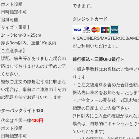
・ポスト投函
できます。
・日時指定不可
クレジットカード
・追跡可能
【サイズ・重量】
14～34cm×9～25cm
VISA/DINERS/MASTER/JCB/AME
・厚さ3cm以内、重量1Kg以内
がご利用いただけます。
【ご注意事項】
・誤配、紛失等がありました場合の
銀行振込＜三菱UFJ銀行＞
対応はしておりませんので予めご了
・振込手数料はお客様のご負担と
承ください。
ります
・複数ご注文の際規定寸法に収まら
・ご注文後送料を含めた合計金額
ない場合は、事前にご連絡の上その
振込先口座名をお知らせいたしま
他の配送方法でお送りいたします
・ご注文メール受信後、7日以内
指定の口座までご入金下さい
レターパックライト430
(7日以内にご入金の確認が取れな
・代金は全国一律
430円
場合は、自動的にキャンセルとさ
・ポスト投函
ていただきます)
・日時指定不可
・ご入金確認後、3営業日以内に