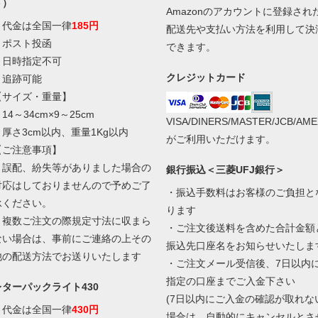
ト）
Amazonのアカウントに登録され
・代金は全国一律
185円
配送先や支払い方法を利用して決
・ポスト投函
できます。
・日時指定不可
クレジットカード
・追跡可能
【サイズ・重量】
14～34cm×9～25cm
VISA/DINERS/MASTER/JCB/AME
・厚さ3cm以内、重量1Kg以内
がご利用いただけます。
【ご注意事項】
・誤配、紛失等がありました場合の
銀行振込＜三菱UFJ銀行＞
対応はしておりませんので予めご了
・振込手数料はお客様のご負担と
承ください。
ります
・複数ご注文の際規定寸法に収まら
・ご注文後送料を含めた合計金額
ない場合は、事前にご連絡の上その
振込先口座名をお知らせいたしま
他の配送方法でお送りいたします
・ご注文メール受信後、7日以内
指定の口座までご入金下さい
レターパックライト430
(7日以内にご入金の確認が取れな
・代金は全国一律
430円
場合は、自動的にキャンセルとさ