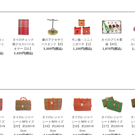
コッ
タイのチェック
象のアクセサリ
モン族・ミニミ
タイのブリキ看
バ
いぐ
柄クロス/パーカ
ースタンド【8】
ニポーチ【1】
板【65】
カ
】
オマー【31】
3,300円(税込)
1,100円(税込)
1,870円(税込)
1
込)
2,420円(税込)
ャー
タイのレジャー
タイのレジャー
タイのレジャー
タイのレジャー
タ
イズ
シート/Mサイズ
シート/Mサイズ
シート/Mサイズ
シート/Mサイズ
シ
0×9
【20】 約160×9
【19】 約160×9
【18】 約160×9
【17】 約160×9
【1
0cm
0cm
0cm
0cm