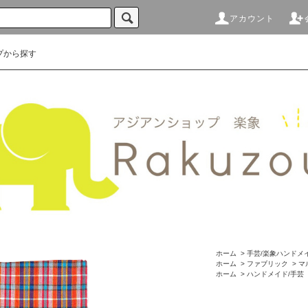
アカウント
プから探す
ホーム
>
手芸/楽象ハンドメ
ホーム
>
ファブリック
>
マ
ホーム
>
ハンドメイド/手芸