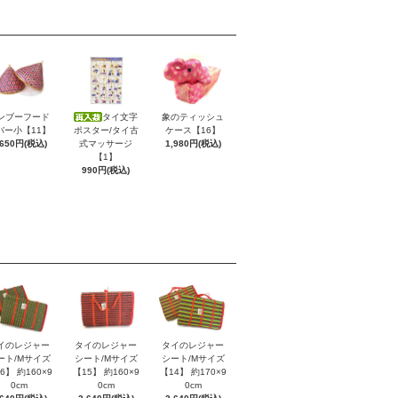
ンブーフード
タイ文字
象のティッシュ
バー小【11】
ポスター/タイ古
ケース【16】
,650円(税込)
式マッサージ
1,980円(税込)
【1】
990円(税込)
イのレジャー
タイのレジャー
タイのレジャー
ート/Mサイズ
シート/Mサイズ
シート/Mサイズ
6】 約160×9
【15】 約160×9
【14】 約170×9
0cm
0cm
0cm