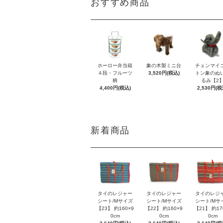
おすすめ商品
ホーロー弁当箱
象の木製ミニ台
チェンマイ
４段・フルーツ
3,520円(税込)
トン象のぬ
柄
るみ【2
4,400円(税込)
2,530円(税
新着商品
タイのレジャー
タイのレジャー
タイのレジ
シート/Mサイズ
シート/Mサイズ
シート/Mサ
【23】 約160×9
【22】 約160×9
【21】 約17
0cm
0cm
0cm