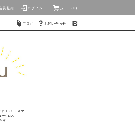
会員登録
ログイン
カート(0)
ブログ
お問い合わせ
イド
>
パーカオマー
ルチクロス
>
布