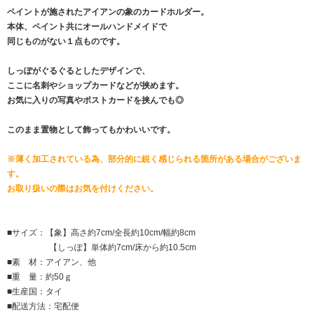
ペイントが施されたアイアンの象のカードホルダー。
本体、ペイント共にオールハンドメイドで
同じものがない１点ものです。
しっぽがぐるぐるとしたデザインで、
ここに名刺やショップカードなどが挟めます。
お気に入りの写真やポストカードを挟んでも◎
このまま置物として飾ってもかわいいです。
※薄く加工されている為、部分的に鋭く感じられる箇所がある場合がございま
す。
お取り扱いの際はお気を付けください。
■サイズ：【象】高さ約7cm/全長約10cm/幅約8cm
【しっぽ】単体約7cm/床から約10.5cm
■素 材：アイアン、他
■重 量：約50ｇ
■生産国：タイ
■配送方法：宅配便