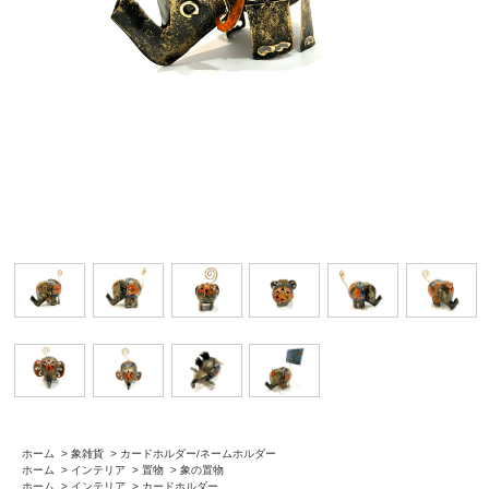
ホーム
>
象雑貨
>
カードホルダー/ネームホルダー
ホーム
>
インテリア
>
置物
>
象の置物
ホーム
>
インテリア
>
カードホルダー