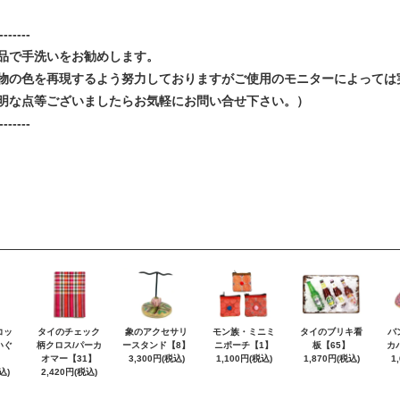
-------
品で手洗いをお勧めします。
物の色を再現するよう努力しておりますがご使用のモニターによっては
明な点等ございましたらお気軽にお問い合せ下さい。）
-------
コッ
タイのチェック
象のアクセサリ
モン族・ミニミ
タイのブリキ看
バ
いぐ
柄クロス/パーカ
ースタンド【8】
ニポーチ【1】
板【65】
カ
】
オマー【31】
3,300円(税込)
1,100円(税込)
1,870円(税込)
1
込)
2,420円(税込)