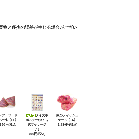
実物と多少の誤差が生じる場合がござい
ンブーフード
タイ文字
象のティッシュ
バー小【11】
ポスター/タイ古
ケース【16】
,650円(税込)
式マッサージ
1,980円(税込)
【1】
990円(税込)