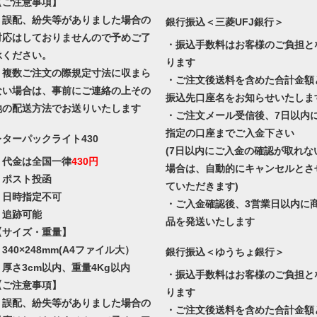
【ご注意事項】
・誤配、紛失等がありました場合の
銀行振込＜三菱UFJ銀行＞
対応はしておりませんので予めご了
・振込手数料はお客様のご負担と
承ください。
ります
・複数ご注文の際規定寸法に収まら
・ご注文後送料を含めた合計金額
ない場合は、事前にご連絡の上その
振込先口座名をお知らせいたしま
他の配送方法でお送りいたします
・ご注文メール受信後、7日以内
指定の口座までご入金下さい
レターパックライト430
(7日以内にご入金の確認が取れな
・代金は全国一律
430円
場合は、自動的にキャンセルとさ
・ポスト投函
ていただきます)
・日時指定不可
・ご入金確認後、3営業日以内に
・追跡可能
品を発送いたします
【サイズ・重量】
340×248mm(A4ファイル大）
銀行振込＜ゆうちょ銀行＞
・厚さ3cm以内、重量4Kg以内
・振込手数料はお客様のご負担と
【ご注意事項】
ります
・誤配、紛失等がありました場合の
・ご注文後送料を含めた合計金額