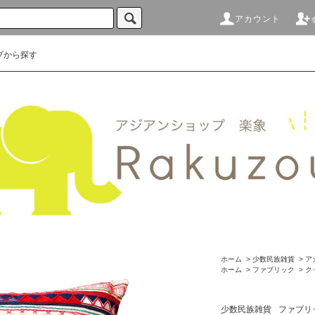
アカウント
プから探す
ホーム
>
少数民族雑貨
>
ア
ホーム
>
ファブリック
>
ク
少数民族雑貨
ファブリ