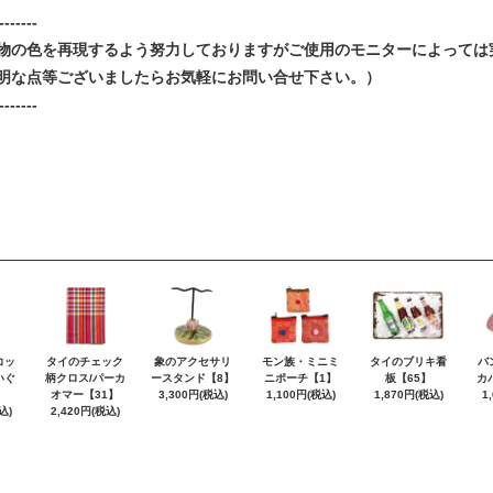
-------
物の色を再現するよう努力しておりますがご使用のモニターによっては
明な点等ございましたらお気軽にお問い合せ下さい。）
-------
コッ
タイのチェック
象のアクセサリ
モン族・ミニミ
タイのブリキ看
バ
いぐ
柄クロス/パーカ
ースタンド【8】
ニポーチ【1】
板【65】
カ
】
オマー【31】
3,300円(税込)
1,100円(税込)
1,870円(税込)
1
込)
2,420円(税込)