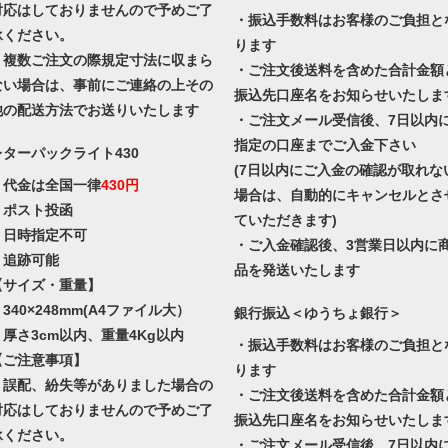
対応はしておりませんので予めご了
・振込手数料はお客様のご負担と
承ください。
ります
・複数ご注文の際規定寸法に収まら
・ご注文後送料を含めた合計金額
ない場合は、事前にご連絡の上その
振込先口座名をお知らせいたしま
他の配送方法でお送りいたします
・ご注文メール受信後、7日以内
指定の口座までご入金下さい
レターパックライト430
(7日以内にご入金の確認が取れな
・代金は全国一律
430円
場合は、自動的にキャンセルとさ
・ポスト投函
ていただきます)
・日時指定不可
・ご入金確認後、3営業日以内に
・追跡可能
品を発送いたします
【サイズ・重量】
340×248mm(A4ファイル大）
銀行振込＜ゆうちょ銀行＞
・厚さ3cm以内、重量4Kg以内
・振込手数料はお客様のご負担と
【ご注意事項】
ります
・誤配、紛失等がありました場合の
・ご注文後送料を含めた合計金額
対応はしておりませんので予めご了
振込先口座名をお知らせいたしま
承ください。
・ご注文メール受信後、7日以内