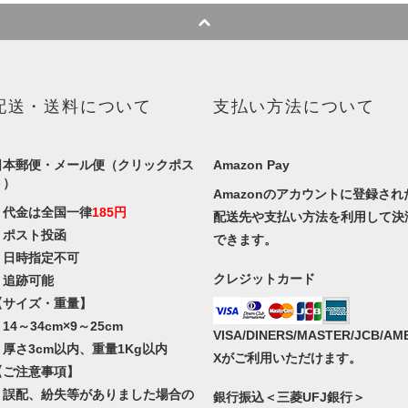
配送・送料について
支払い方法について
日本郵便・メール便（クリックポス
Amazon Pay
ト）
Amazonのアカウントに登録され
・代金は全国一律
185円
配送先や支払い方法を利用して決
・ポスト投函
できます。
・日時指定不可
クレジットカード
・追跡可能
【サイズ・重量】
14～34cm×9～25cm
VISA/DINERS/MASTER/JCB/AM
・厚さ3cm以内、重量1Kg以内
Xがご利用いただけます。
【ご注意事項】
・誤配、紛失等がありました場合の
銀行振込＜三菱UFJ銀行＞