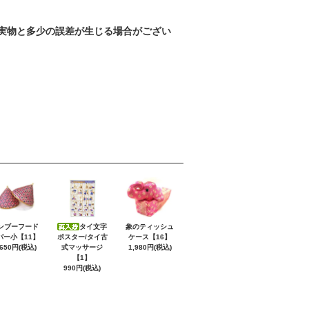
実物と多少の誤差が生じる場合がござい
ンブーフード
タイ文字
象のティッシュ
バー小【11】
ポスター/タイ古
ケース【16】
,650円(税込)
式マッサージ
1,980円(税込)
【1】
990円(税込)