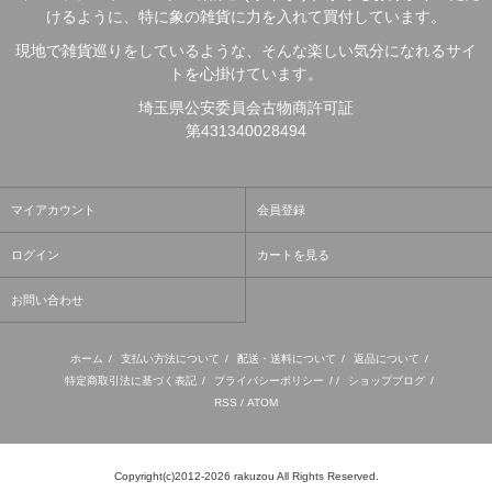
けるように、特に象の雑貨に力を入れて買付しています。
現地で雑貨巡りをしているような、そんな楽しい気分になれるサイ
トを心掛けています。
埼玉県公安委員会古物商許可証
第431340028494
マイアカウント
会員登録
ログイン
カートを見る
お問い合わせ
ホーム
/
支払い方法について
/
配送・送料について
/
返品について
/
特定商取引法に基づく表記
/
プライバシーポリシー
/ /
ショップブログ
/
RSS
/
ATOM
Copyright(c)2012-2026 rakuzou All Rights Reserved.