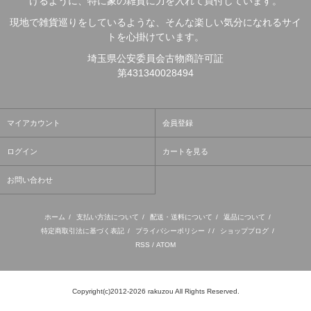
けるように、特に象の雑貨に力を入れて買付しています。
現地で雑貨巡りをしているような、そんな楽しい気分になれるサイ
トを心掛けています。
埼玉県公安委員会古物商許可証
第431340028494
マイアカウント
会員登録
ログイン
カートを見る
お問い合わせ
ホーム
/
支払い方法について
/
配送・送料について
/
返品について
/
特定商取引法に基づく表記
/
プライバシーポリシー
/ /
ショップブログ
/
RSS
/
ATOM
Copyright(c)2012-2026 rakuzou All Rights Reserved.