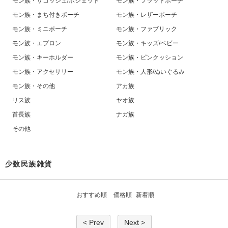
モン族・サコッシュ/ポシェット
モン族・フラットポーチ
モン族・まち付きポーチ
モン族・レザーポーチ
モン族・ミニポーチ
モン族・ファブリック
モン族・エプロン
モン族・キッズ/ベビー
モン族・キーホルダー
モン族・ピンクッション
モン族・アクセサリー
モン族・人形/ぬいぐるみ
モン族・その他
アカ族
リス族
ヤオ族
首長族
ナガ族
その他
少数民族雑貨
おすすめ順
価格順
新着順
< Prev
Next >