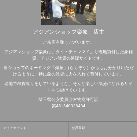
アジアンショップ楽象 店主
ご来店有難うございます。
アジアンショップ楽象は、タイ・チェンマイより現地買付した象雑
貨、アジアン雑貨の通販サイトです。
当ショップのネーミング「楽象」(らくぞう）からもお分かりいただ
けるように、特に象の雑貨に力を入れて買付しています。
現地で雑貨巡りをしているような、そんな楽しい気分になれるサイ
トを心掛けています。
埼玉県公安委員会古物商許可証
第431340028494
マイアカウント
会員登録