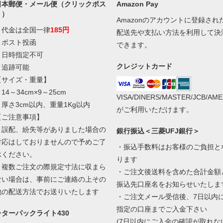
日本郵便・メール便（クリックポス
Amazon Pay
ト）
Amazonのアカウントに登録され
・代金は全国一律
185円
配送先や支払い方法を利用して決
・ポスト投函
できます。
・日時指定不可
クレジットカード
・追跡可能
【サイズ・重量】
14～34cm×9～25cm
VISA/DINERS/MASTER/JCB/AME
・厚さ3cm以内、重量1Kg以内
がご利用いただけます。
【ご注意事項】
・誤配、紛失等がありました場合の
銀行振込＜三菱UFJ銀行＞
対応はしておりませんので予めご了
・振込手数料はお客様のご負担と
承ください。
ります
・複数ご注文の際規定寸法に収まら
・ご注文後送料を含めた合計金額
ない場合は、事前にご連絡の上その
振込先口座名をお知らせいたしま
他の配送方法でお送りいたします
・ご注文メール受信後、7日以内
指定の口座までご入金下さい
レターパックライト430
(7日以内にご入金の確認が取れな