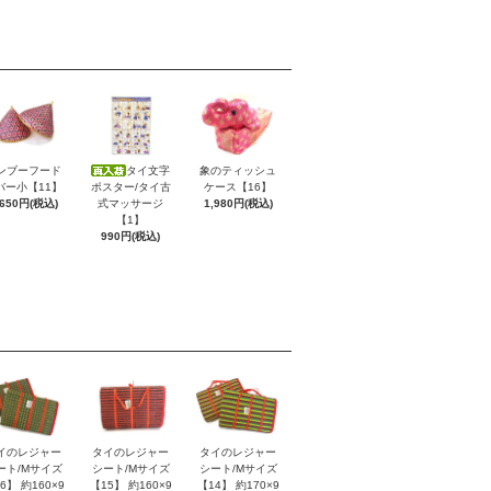
ンブーフード
タイ文字
象のティッシュ
バー小【11】
ポスター/タイ古
ケース【16】
,650円(税込)
式マッサージ
1,980円(税込)
【1】
990円(税込)
イのレジャー
タイのレジャー
タイのレジャー
ート/Mサイズ
シート/Mサイズ
シート/Mサイズ
6】 約160×9
【15】 約160×9
【14】 約170×9