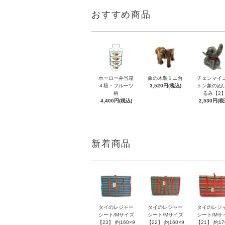
おすすめ商品
ホーロー弁当箱
象の木製ミニ台
チェンマイ
４段・フルーツ
3,520円(税込)
トン象のぬ
柄
るみ【2
4,400円(税込)
2,530円(税
新着商品
タイのレジャー
タイのレジャー
タイのレジ
シート/Mサイズ
シート/Mサイズ
シート/Mサ
【23】 約160×9
【22】 約160×9
【21】 約17