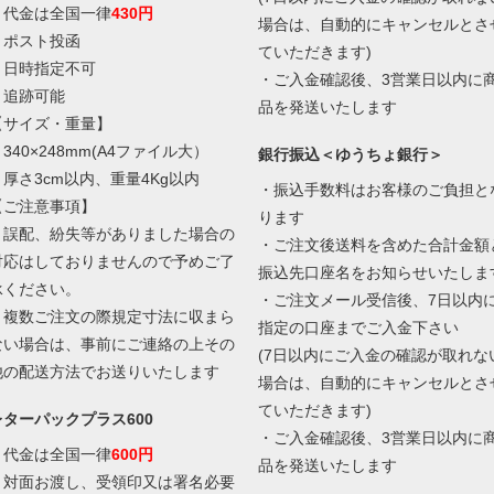
・代金は全国一律
430円
場合は、自動的にキャンセルとさ
・ポスト投函
ていただきます)
・日時指定不可
・ご入金確認後、3営業日以内に
・追跡可能
品を発送いたします
【サイズ・重量】
340×248mm(A4ファイル大）
銀行振込＜ゆうちょ銀行＞
・厚さ3cm以内、重量4Kg以内
・振込手数料はお客様のご負担と
【ご注意事項】
ります
・誤配、紛失等がありました場合の
・ご注文後送料を含めた合計金額
対応はしておりませんので予めご了
振込先口座名をお知らせいたしま
承ください。
・ご注文メール受信後、7日以内
・複数ご注文の際規定寸法に収まら
指定の口座までご入金下さい
ない場合は、事前にご連絡の上その
(7日以内にご入金の確認が取れな
他の配送方法でお送りいたします
場合は、自動的にキャンセルとさ
ていただきます)
レターパックプラス600
・ご入金確認後、3営業日以内に
・代金は全国一律
600円
品を発送いたします
・対面お渡し、受領印又は署名必要