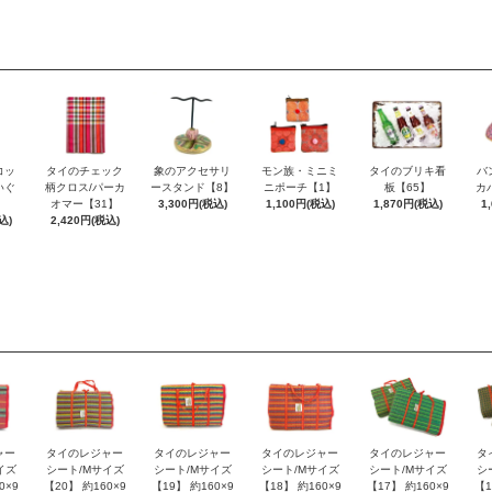
コッ
タイのチェック
象のアクセサリ
モン族・ミニミ
タイのブリキ看
バ
いぐ
柄クロス/パーカ
ースタンド【8】
ニポーチ【1】
板【65】
カ
】
オマー【31】
3,300円(税込)
1,100円(税込)
1,870円(税込)
1
込)
2,420円(税込)
ャー
タイのレジャー
タイのレジャー
タイのレジャー
タイのレジャー
タ
イズ
シート/Mサイズ
シート/Mサイズ
シート/Mサイズ
シート/Mサイズ
シ
0×9
【20】 約160×9
【19】 約160×9
【18】 約160×9
【17】 約160×9
【1