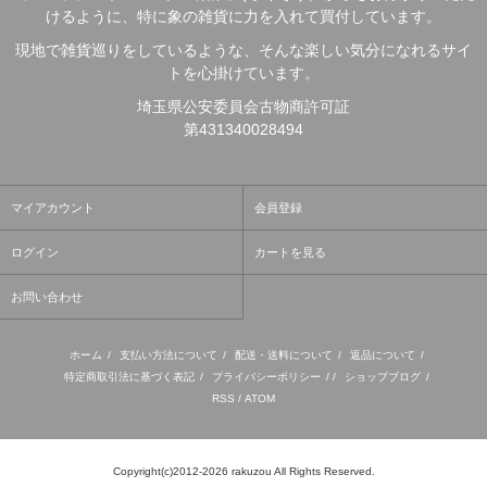
けるように、特に象の雑貨に力を入れて買付しています。
現地で雑貨巡りをしているような、そんな楽しい気分になれるサイ
トを心掛けています。
埼玉県公安委員会古物商許可証
第431340028494
マイアカウント
会員登録
ログイン
カートを見る
お問い合わせ
ホーム
/
支払い方法について
/
配送・送料について
/
返品について
/
特定商取引法に基づく表記
/
プライバシーポリシー
/ /
ショップブログ
/
RSS
/
ATOM
Copyright(c)2012-2026 rakuzou All Rights Reserved.