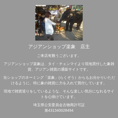
アジアンショップ楽象 店主
ご来店有難うございます。
アジアンショップ楽象は、タイ・チェンマイより現地買付した象雑
貨、アジアン雑貨の通販サイトです。
当ショップのネーミング「楽象」(らくぞう）からもお分かりいただ
けるように、特に象の雑貨に力を入れて買付しています。
現地で雑貨巡りをしているような、そんな楽しい気分になれるサイ
トを心掛けています。
埼玉県公安委員会古物商許可証
第431340028494